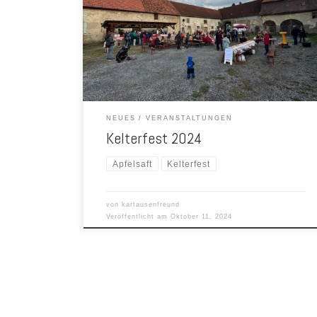
Kelterfest im Hof der Kartause Oktober 2024
NEUES
VERANSTALTUNGEN
Kelterfest 2024
Apfelsaft
Kelterfest
von
kartausenfreund
Veröffentlicht am
Oktober 11, 2024