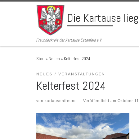
Zum Inhalt springen
Die Kartause lie
Freundeskreis der Kartause Estenfeld e.V.
Start
»
Neues
»
Kelterfest 2024
NEUES
VERANSTALTUNGEN
Kelterfest 2024
von
kartausenfreund
|
Veröffentlicht am
Oktober 11