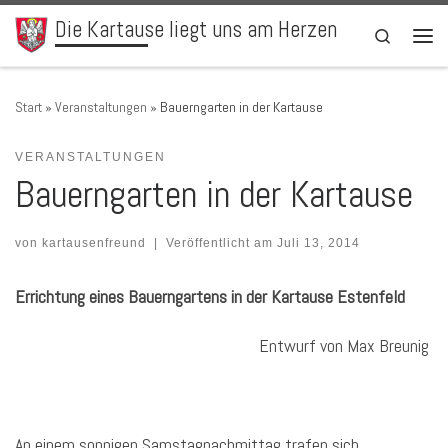
Die Kartause liegt uns am Herzen
Zum Inhalt springen
Search
Men
Start
»
Veranstaltungen
»
Bauerngarten in der Kartause
VERANSTALTUNGEN
Bauerngarten in der Kartause
von
kartausenfreund
|
Veröffentlicht am
Juli 13, 2014
Errichtung eines Bauerngartens in der Kartause Estenfeld
Entwurf von Max Breunig
An einem sonnigen Samstagnachmittag trafen sich